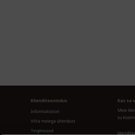
Klienditeenindus
Kas sa v
Meie kli
Informatsioon
su küsim
Võta meiega ühendust
Tingimused
kliendit