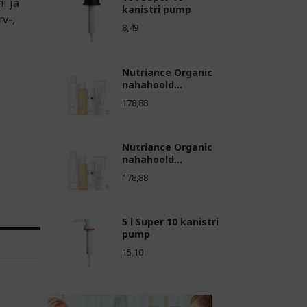
i ja
kanistri pump
v-,
8,49
Nutriance Organic
nahahoold...
178,88
Nutriance Organic
nahahoold...
178,88
5 l Super 10 kanistri
pump
15,10