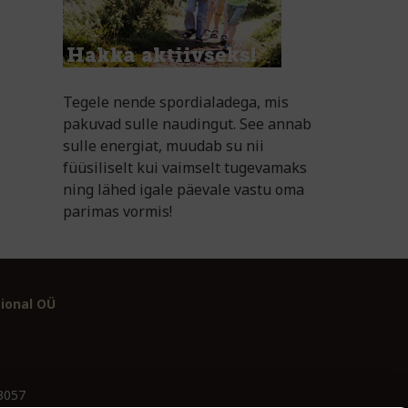
Tegele nende spordialadega, mis
pakuvad sulle naudingut. See annab
sulle energiat, muudab su nii
füüsiliselt kui vaimselt tugevamaks
ning lähed igale päevale vastu oma
parimas vormis!
ional OÜ
03057