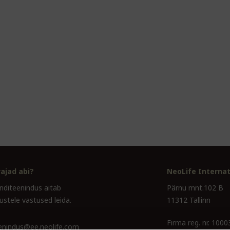
ajad abi?
NeoLife Internat
enditeenindus aitab
Pärnu mnt.102 B
ustele vastused leida.
11312 Tallinn
Firma reg. nr. 100
eenindus@ee.neolife.com