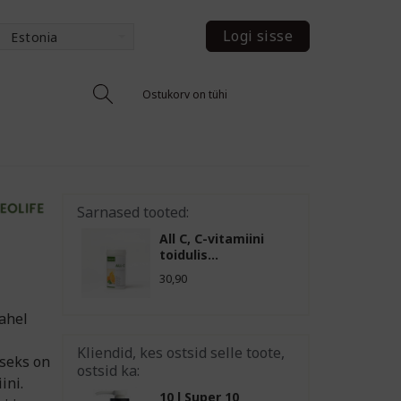
Logi sisse
Estonia
Ostukorv on tühi
Sarnased tooted:
All C, C-vitamiini
toidulis...
30,90
vahel
Kliendid, kes ostsid selle toote,
iseks on
ostsid ka:
ini.
10 l Super 10