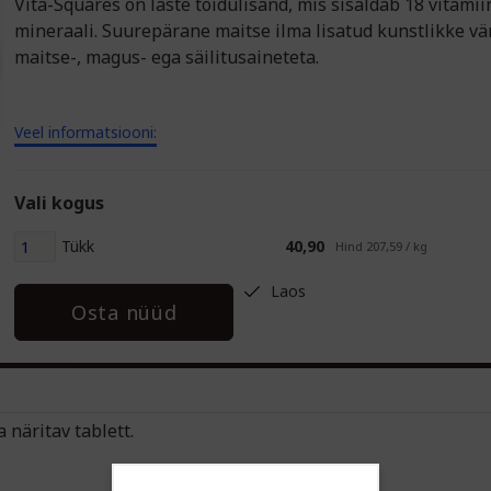
Vita-Squares on laste toidulisand, mis sisaldab 18 vitamiin
mineraali. Suurepärane maitse ilma lisatud kunstlikke vär
maitse-, magus- ega säilitusaineteta.
Veel informatsiooni:
Vali kogus
Tükk
40,90
Hind 207,59 / kg
Laos
Osta nüüd
näritav tablett.
raati.