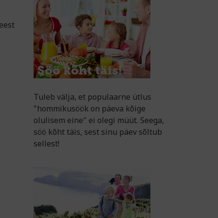
sena.
eest
Tuleb välja, et populaarne ütlus
"hommikusöök on päeva kõige
olulisem eine" ei olegi müüt. Seega,
söö kõht täis, sest sinu päev sõltub
sellest!