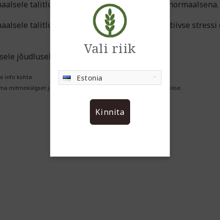
maalsele talitlusele ning aitab hoida nägemist normaal
sele talitlusele, aitab kaitsta rakke oksüdatiivse stressi 
Vali riik
ele jõudlusele.
Estonia
e info kohta.
 mitmekülgset ja tasakaalustatud toitumist ja tervislikke eluviise.
Kinnita