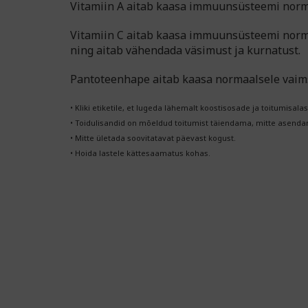
Vitamiin A aitab kaasa immuunsüsteemi nor
Vitamiin C aitab kaasa immuunsüsteemi normaal
ning aitab vähendada väsimust ja kurnatust.
Pantoteenhape aitab kaasa normaalsele vaims
• Kliki etiketile, et lugeda lähemalt koostisosade ja toitumisalas
• Toidulisandid on mõeldud toitumist täiendama, mitte asendama
• Mitte ületada soovitatavat päevast kogust.
• Hoida lastele kättesaamatus kohas.