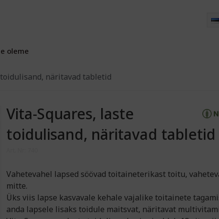
e oleme
 toidulisand, näritavad tabletid
Vita-Squares, laste
toidulisand, näritavad tabletid
Art. Nr: 740
Vahetevahel lapsed söövad toitaineterikast toitu, vahete
mitte.
Üks viis lapse kasvavale kehale vajalike toitainete tagam
anda lapsele lisaks toidule maitsvat, näritavat multivitami