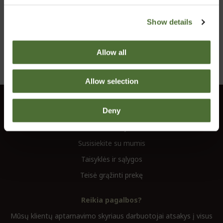
Show details
Užsiimkite mėgiama fizine veikla. Tai suteiks jums
energijos, sustiprins kūną ir sielą bei padės puikiai
Allow all
jaustis kiekvieną dieną!
Allow selection
Klientų aptarnavimas
Deny
Informacija
Susisiekite su mumis
Taisyklės ir sąlygos
Teisė grąžinti prekę
Reikia pagalbos?
Mūsų klientų aptarnavimo skyriaus darbuotojai atsakys į visus