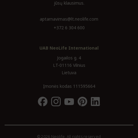
jūsų klausimus.
aptarnavimas@lt.neolife.com
+372 6 304 600
UAB NeoLife International
Jogailos g. 4
LT-01116 Vilnius
Lietuva
Įmonės kodas 111595664
© 2026 Neolife. All rights reserved