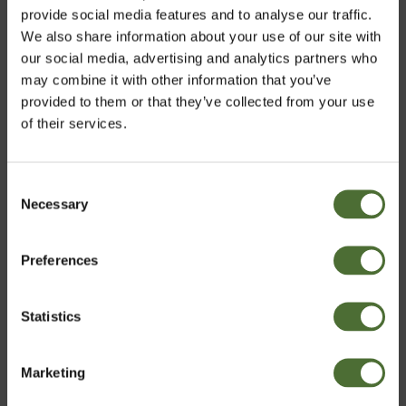
provide social media features and to analyse our traffic.
We also share information about your use of our site with
our social media, advertising and analytics partners who
may combine it with other information that you’ve
provided to them or that they’ve collected from your use
of their services.
Visiems žinomas posakis, kad „Pusryčiai yra
svarbiausias dienos valgis“, nėra tik sparnuota frazė.
Consent
Necessary
Tad būtinai pusryčiaukite, tai nulems gerą savijautą
Pasirinkti rinką
Selection
visą dieną!
Preferences
Lithuania
Statistics
Patvirtinti
Marketing