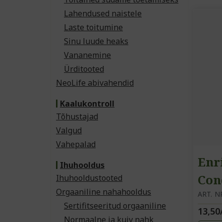
Lahendused naistele
Laste toitumine
Sinu luude heaks
Vananemine
Ürditooted
NeoLife abivahendid
Kaalukontroll
Tõhustajad
Valgud
Vahepalad
Enr
Ihuhooldus
Con
Ihuhooldustooted
Orgaaniline nahahooldus
ART. N
Sertifitseeritud orgaaniline
13,50
Normaalne ja kuiv nahk