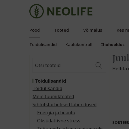
Pood
Tooted
Võimalus
Kes m
Toidulisandid
Kaalukontroll
Ihuhooldus
Juu
Hellita
Toidulisandid
Toidulisandid
Meie tuumiktooted
Sihtotstarbelised lahendused
Energia ja heaolu
Oksüdatiivne stress
SORTEER
Toitained südame toetamiseks