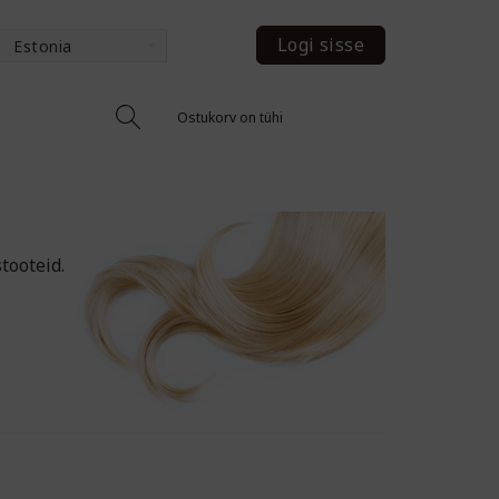
Logi sisse
Estonia
Ostukorv on tühi
tooteid.