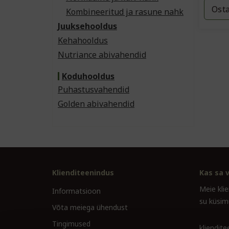
Ost
Kombineeritud ja rasune nahk
Juuksehooldus
Kehahooldus
Nutriance abivahendid
Koduhooldus
Puhastusvahendid
Golden abivahendid
Klienditeenindus
Kas sa v
Meie kli
Informatsioon
su küsim
Võta meiega ühendust
Tingimused
kliendit