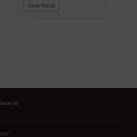
Osta Nüüd
ional OÜ
03057