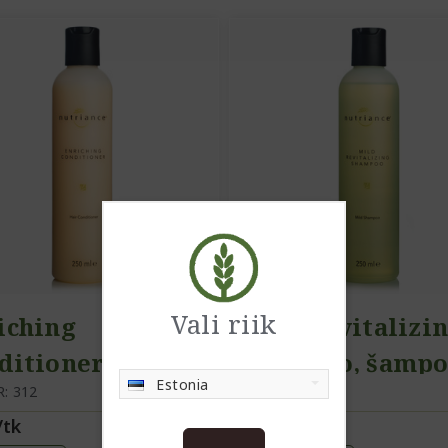
Vali riik
iching
Mild Revitalizi
ditioner, palsam
Shampoo, šamp
Estonia
R: 312
ART. NR: 311
/tk
14,10/tk