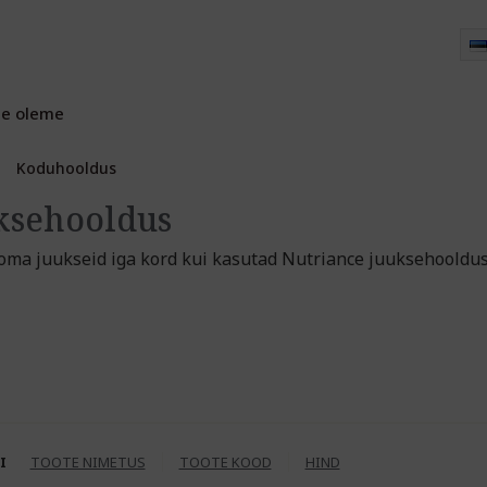
e oleme
Koduhooldus
ksehooldus
 oma juukseid iga kord kui kasutad Nutriance juuksehooldus
I
TOOTE NIMETUS
TOOTE KOOD
HIND