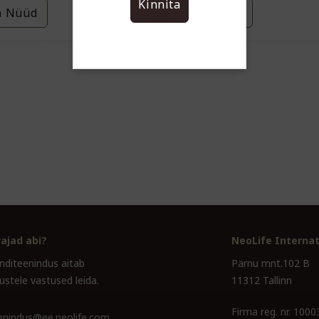
Kinnita
a Nüüd
Osta Nüüd
ajad abi?
NeoLife Internat
enditeenindus aitab
Pärnu mnt.102 B
ustele vastused leida.
11312 Tallinn
Firma reg. nr. 100
eenindus@ee.neolife.com