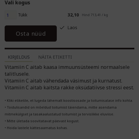
Vali kogus
Tükk
32,10
Hind 713,41 / kg
Laos
Osta nüüd
KIRJELDUS
NÄITA ETIKETTI
Vitamiin C aitab kaasa immuunsüsteemi normaalsele
talitlusele.
Vitamiin C aitab vähendada väsimust ja kurnatust.
Vitamiin C aitab kaitsta rakke oksüdatiivse stressi eest.
• Kliki etiketile, et lugeda lähemalt koostisosade ja toitumisalase info kohta.
• Toidulisandid on mõeldud toitumist täiendama, mitte asendama
mitmekülgset ja tasakaalustatud toitumist ja tervislikke eluviise.
• Mitte ületada soovitatavat päevast kogust.
• Hoida lastele kättesaamatus kohas.