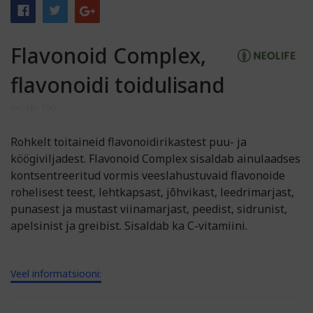
Flavonoid Complex,
flavonoidi toidulisand
Art. Nr: 790
Rohkelt toitaineid flavonoidirikastest puu- ja
köögiviljadest. Flavonoid Complex sisaldab ainulaadses
kontsentreeritud vormis veeslahustuvaid flavonoide
rohelisest teest, lehtkapsast, jõhvikast, leedrimarjast,
punasest ja mustast viinamarjast, peedist, sidrunist,
apelsinist ja greibist. Sisaldab ka C-vitamiini.
Veel informatsiooni: