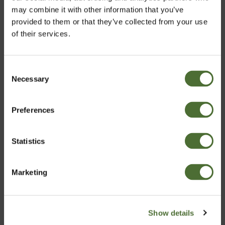
may combine it with other information that you’ve
provided to them or that they’ve collected from your use
of their services.
Kliendid, kes ostsid selle toote, ostsid ka:
Nutriance Organic nahahoold...
Consent
Necessary
178,88
Vali riik
Selection
Preferences
Estonia
10 l Super 10 kanistri pump
Statistics
Kinnita
8,49
Marketing
Super 10, üldpuhastusvahen...
Show details