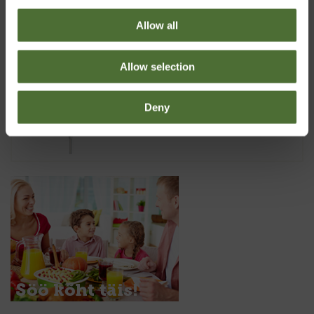
413,78
Allow all
Allow selection
5 l Super 10 kanistri pump
15,10
Deny