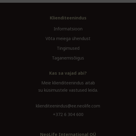
Klienditeenindus
Informatsioon
Võta meiega ühendust
Tingimused
Taganemisõigus
Kas sa vajad abi?
Meie klienditeenindus aitab
su küsimustele vastused leida.
klienditeenindus@ee.neolife.com
+372 6 304 600
NeoLife International OÜ