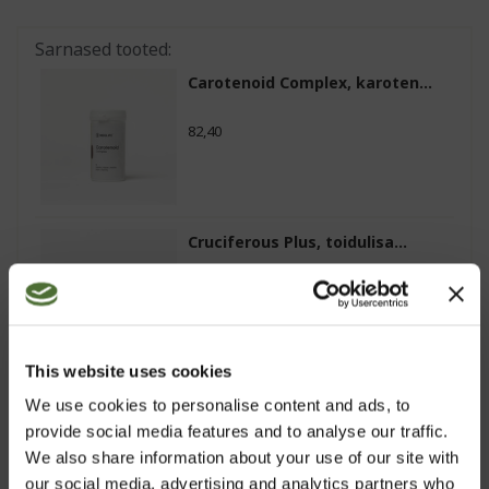
Sarnased tooted:
Carotenoid Complex, karoten...
82,40
Cruciferous Plus, toidulisa...
32,20
This website uses cookies
Tre, toidulisand, vedel toi...
We use cookies to personalise content and ads, to
provide social media features and to analyse our traffic.
56,20
We also share information about your use of our site with
our social media, advertising and analytics partners who