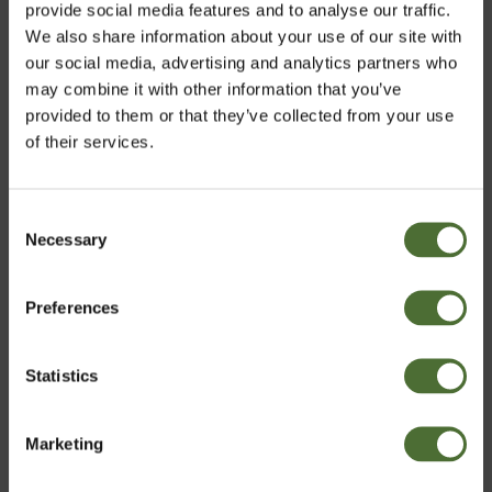
provide social media features and to analyse our traffic.
We also share information about your use of our site with
our social media, advertising and analytics partners who
may combine it with other information that you’ve
provided to them or that they’ve collected from your use
of their services.
Det viser seg at det populære uttrykket "frokosten er
Consent
dagens viktigste måltid" ikke eren myte. Så spis
Necessary
Velg marked
Selection
ordentlig, dagen avhenger av det!
Preferences
Norway
Statistics
Bekreft
Marketing