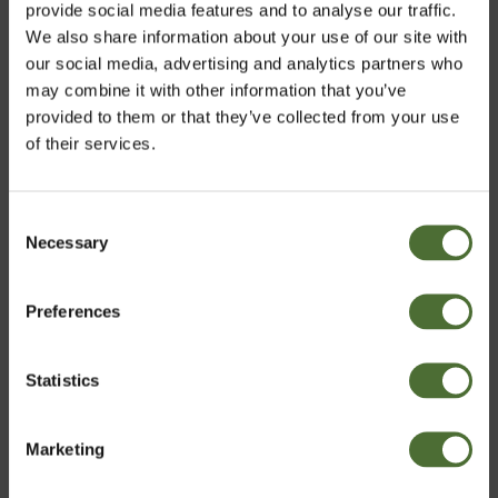
provide social media features and to analyse our traffic.
We also share information about your use of our site with
our social media, advertising and analytics partners who
may combine it with other information that you’ve
provided to them or that they’ve collected from your use
of their services.
Det viser seg at det populære uttrykket "frokosten er
Consent
dagens viktigste måltid" ikke eren myte. Så spis
Necessary
Velg marked
Selection
ordentlig, dagen avhenger av det!
Preferences
Norway
Statistics
Bekreft
Marketing