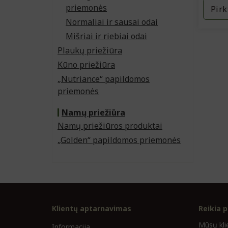
priemonės
Pirk
Normaliai ir sausai odai
Mišriai ir riebiai odai
Plaukų priežiūra
Kūno priežiūra
„Nutriance“ papildomos
priemonės
Namų priežiūra
Namų priežiūros produktai
„Golden“ papildomos priemonės
Klientų aptarnavimas
Reikia 
Mūsų kli
Informacija