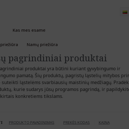
Kas mes esame
priežiūra
Namų priežiūra
ų pagrindiniai produktai
grindiniai produktai yra būtini kuriant gyvybingumo ir
ingumo pamatą. Šių produktų, pagristų ląstelių mitybos pri
 - suteikti ląstelėms svarbiausių maistinių medžiagų. Pradėk
duktų, kurie sudarys jūsų programos pagrindą, ir papildykit
skirtais konkretiems tikslams.
TI
PRODUKTO PAVADINIMAS
PREKĖS KODAS
KAINA