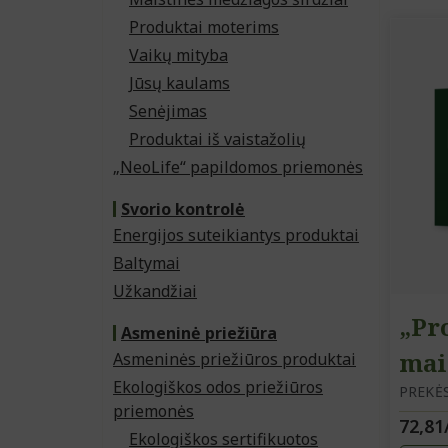
Produktai moterims
Vaikų mityba
Jūsų kaulams
Senėjimas
Produktai iš vaistažolių
„NeoLife“ papildomos priemonės
Svorio kontrolė
Energijos suteikiantys produktai
Baltymai
Užkandžiai
„Pro
Asmeninė priežiūra
mai
Asmeninės priežiūros produktai
Ekologiškos odos priežiūros
PREKĖS
priemonės
72,81
Ekologiškos sertifikuotos