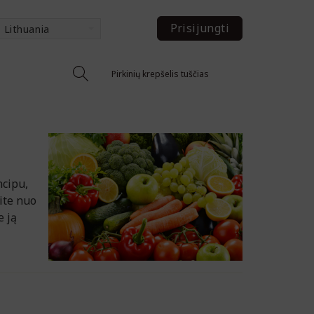
Prisijungti
Lithuania
Pirkinių krepšelis tuščias
ncipu,
ite nuo
e ją