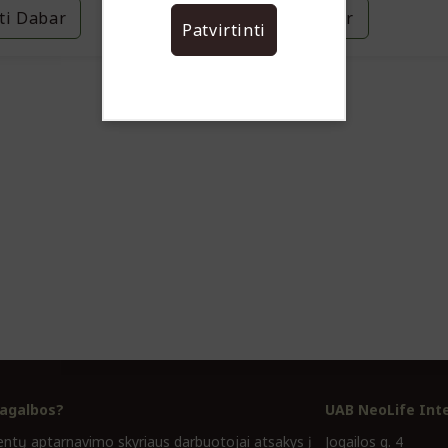
ti Dabar
Pirkti Dabar
Patvirtinti
pagalbos?
UAB NeoLife Inte
entų aptarnavimo skyriaus darbuotojai atsakys į
Jogailos g. 4