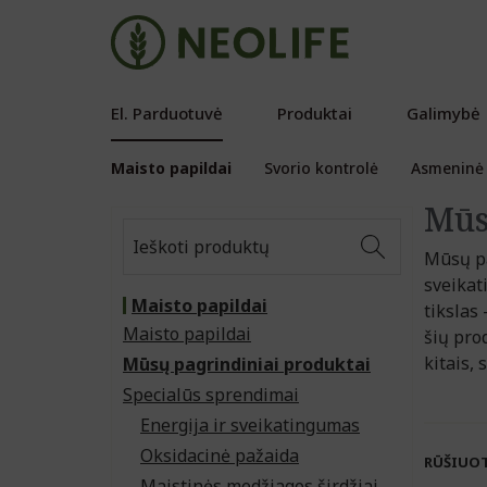
El. Parduotuvė
Produktai
Galimybė
Maisto papildai
Svorio kontrolė
Asmeninė 
Mūs
Mūsų pa
sveikat
Maisto papildai
tikslas
Maisto papildai
šių pro
kitais, 
Mūsų pagrindiniai produktai
Specialūs sprendimai
Energija ir sveikatingumas
Oksidacinė pažaida
RŪŠIUO
Maistinės medžiagos širdžiai